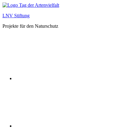
Zum
Inhalt
LNV Stiftung
springen
Projekte für den Naturschutz
facebook
Instagram
Twitter